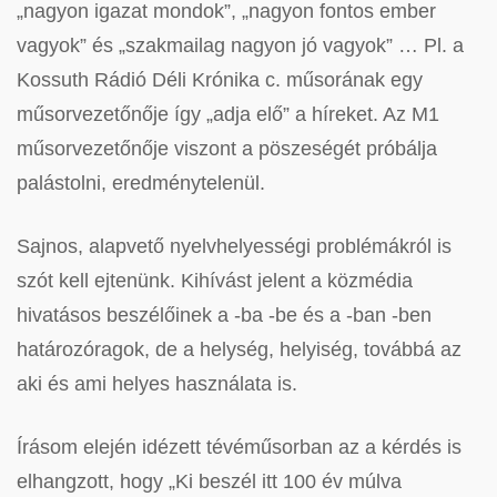
„nagyon igazat mondok”, „nagyon fontos ember
vagyok” és „szakmailag nagyon jó vagyok” … Pl. a
Kossuth Rádió Déli Krónika c. műsorának egy
műsorvezetőnője így „adja elő” a híreket. Az M1
műsorvezetőnője viszont a pöszeségét próbálja
palástolni, eredménytelenül.
Sajnos, alapvető nyelvhelyességi problémákról is
szót kell ejtenünk. Kihívást jelent a közmédia
hivatásos beszélőinek a -ba -be és a -ban -ben
határozóragok, de a helység, helyiség, továbbá az
aki és ami helyes használata is.
Írásom elején idézett tévéműsorban az a kérdés is
elhangzott, hogy „Ki beszél itt 100 év múlva