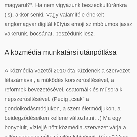
magyarul?”. Ha nem vigyázunk beszédkultúránkra
(is), akkor senki. Vagy valamiféle énekelt
anglomagyar digitál kütyüs emoji szimbólumos jassz
vakerünk, bocsánat, beszédünk lesz.
A közmédia munkatársi utánpótlása
A közmédia vezetői 2010 óta küzdenek a szervezet
létszámával, a működés korszerűsítésével, a
reformok bevezetésével, csatornáik és műsoraik
népszerűsítésével. (Pedig „csak” a
gondolkodásmódjukon, a szemléletmódjukon, a
beidegződéseiken kellene változtatni…) Ma egy
bonyolult, vízfejjé nőtt közmédia-szervezet várja a