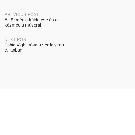
Post
PREVIOUS POST
A közmédia küldetése és a
közmédia műsorai
navigation
NEXT POST
Fabio Vighi írása az erdely.ma
c. lapban