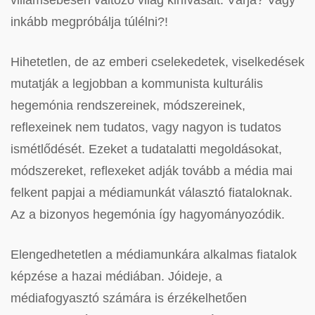
villámsebesen változó világ kihívásait. Várja? Vagy
inkább megpróbálja túlélni?!
Hihetetlen, de az emberi cselekedetek, viselkedések
mutatják a legjobban a kommunista kulturális
hegemónia rendszereinek, módszereinek,
reflexeinek nem tudatos, vagy nagyon is tudatos
ismétlődését. Ezeket a tudatalatti megoldásokat,
módszereket, reflexeket adják tovább a média mai
felkent papjai a médiamunkát választó fiataloknak.
Az a bizonyos hegemónia így hagyományozódik.
Elengedhetetlen a médiamunkára alkalmas fiatalok
képzése a hazai médiában. Jóideje, a
médiafogyasztó számára is érzékelhetően