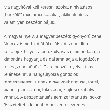
Ma nagyítóval kell keresni azokat a hivatásos
„beszélő” médiamunkásokat, akiknek nincs
valamilyen beszédhibájuk.
A magyar nyelv, a magyar beszéd: gyönyörű zene.
Nem az ismert kottából eljátszott zene. Itt a
kottafejek helyett a betűk olvasása, kimondása, a
kimondás hogyanja és dallama adja a fogódzót a
teljes „zeneműhöz”. Ezt a beszélt nyelvet tilos
„elénekelni”, a hangsúlyokra gondolok
természetesen. Ennek a nyelvnek ritmusa, fortéi,
pianoi, pianissimoi, fokozásai, kiejtési szabályai…
vannak. A beszédtanulás nem zenetanulás, sokkal
összetettebb feladat. A beszéd évezredes