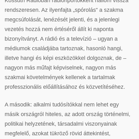
Kossuth Rádióban rádióriportokként hallom vissza
rendszeresen. Az ilyenfajta „spórolás” a szakma
megcsúfolását, lenézését jelenti, és a jelenlegi
vezetés hozzá nem értéséről állít ki naponta
bizonyítványt. A rádió és a televízió – ugyan a
médiumok családjába tartoznak, hasonló hangi,
illetve hangi és képi eszközökkel dolgoznak, de –
nagyon más műfajt képviselnek, nagyon más
szakmai követelmények kellenek a tartalmak
professzionális előállításához és közvetítéséhez.
A második: alkalmi tudósítókkal nem lehet egy
másik országról hiteles, az adott ország történelmi,
politikai helyzetének, társadalmi viszonyainak
megfelelő, azokat tükröző rövid áttekintést,