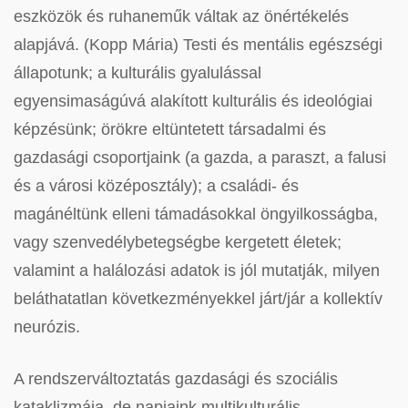
eszközök és ruhaneműk váltak az önértékelés
alapjává. (Kopp Mária) Testi és mentális egészségi
állapotunk; a kulturális gyalulással
egyensimaságúvá alakított kulturális és ideológiai
képzésünk; örökre eltüntetett társadalmi és
gazdasági csoportjaink (a gazda, a paraszt, a falusi
és a városi középosztály); a családi- és
magánéltünk elleni támadásokkal öngyilkosságba,
vagy szenvedélybetegségbe kergetett életek;
valamint a halálozási adatok is jól mutatják, milyen
beláthatatlan következményekkel járt/jár a kollektív
neurózis.
A rendszerváltoztatás gazdasági és szociális
kataklizmája, de napjaink multikulturális,