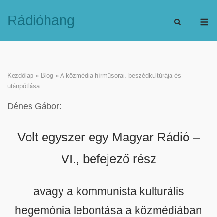
Skip
M
Rádióhang
to
content
Kezdőlap
»
Blog
»
A közmédia hírműsorai, beszédkultúrája és
utánpótlása
Dénes Gábor:
Volt egyszer egy Magyar Rádió –
VI., befejező rész
avagy a kommunista kulturális
hegemónia lebontása a közmédiában