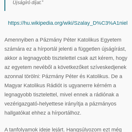
Újságíró díjat.”
https://hu.wikipedia.org/wiki/Szalay_D%C3%A1niel
Amennyiben a Pázmány Péter Katolikus Egyetem
számára ez a hírportál jelenti a független újságírást,
akkor a legnagyobb tisztelettel csak azt kérem, hogy
az egyetem nevéből a következőket szíveskedjenek
azonnal törölni: Pázmány Péter és Katolikus. De a
Magyar Katolikus Rádiót is ugyanerre kérném a
legnagyobb tisztelettel, mivel ennek a rádiónak a
vezérigazgató-helyettese irányítja a pázmányos
hallgatókat ehhez a hírportálhoz.
A tanfolyamok ideje lejárt. Hangsúlyozom ezt még