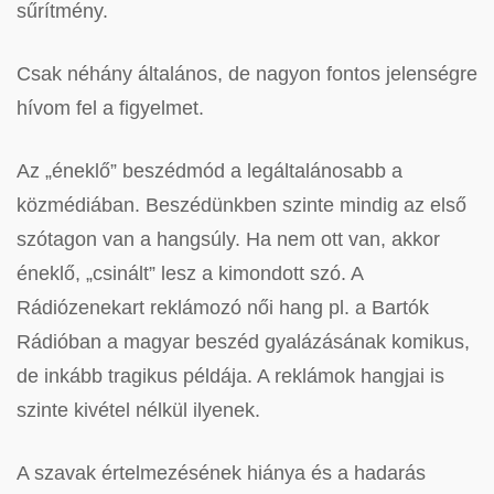
sűrítmény.
Csak néhány általános, de nagyon fontos jelenségre
hívom fel a figyelmet.
Az „éneklő” beszédmód a legáltalánosabb a
közmédiában. Beszédünkben szinte mindig az első
szótagon van a hangsúly. Ha nem ott van, akkor
éneklő, „csinált” lesz a kimondott szó. A
Rádiózenekart reklámozó női hang pl. a Bartók
Rádióban a magyar beszéd gyalázásának komikus,
de inkább tragikus példája. A reklámok hangjai is
szinte kivétel nélkül ilyenek.
A szavak értelmezésének hiánya és a hadarás