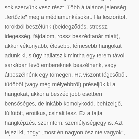
sok szervünk vesz részt. Több általános jelenség
„fertőzte” meg a médiamunkásokat. Ha leszorított
torokból beszélünk (beidegződés, stressz,
idegesség, fájdalom, rossz beszédtanár miatt),
akkor vékonyabb, élesebb, fémesebb hangokat
adunk ki, s úgy hallatszik mintha egy terem távoli
sarkában lévő embereknek beszélnénk, vagy
átbeszélnénk egy tömegen. Ha viszont légcsőből,
tüdőből (vagy még mélyebbről) préseljük ki a
hangokat, akkor a beszéd jobb esetben
bensőséges, de inkább komolykodó, behízelgő,
túlfűtött, erotikus, csinált lesz. Ez a fajta
hangképzés, szerintem, személyiségjegy is. Azt
fejezi ki, hogy: „most én nagyon őszinte vagyok”,