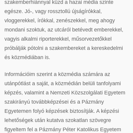
szakemberhiánnyal küzd a hazai média szinte
egésze. Jó-, vagy rossztollú újságírókkal,
vloggerekkel, írókkal, zenészekkel, meg ahogy
mondani szoktuk, az utcáról betévedt emberekkel,
vagyis alkalmi riporterekkel, műsorvezetőkkel
próbálják pótolni a szakembereket a kereskedelmi
és közmédiában is.
Információim szerint a közmédia számára az
utánpótlást a saját, a közmédián belüli tanfolyami
képzés, valamint a Nemzeti Közszolgálati Egyetem
szakirányú továbbképzései és a Pázmány
Egyetemen folyó képzések biztosítják. A képzési
lehetőségek után kutatva szokatlan szövegre
figyeltem fel a Pázmány Péter Katolikus Egyetem