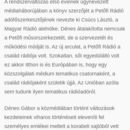
A rendszerváltozás első éveinek úgynevezett
médiaháborújában a könyv szerzőjét a Petőfi Rádió
adófőszerkesztőjének nevezte ki Csúcs László, a
Magyar Rádió alelnöke. Dénes átalakította nemcsak
a Petőfi műsorszerkezetét, de a szervezetét és
működési módját is. Az új arculat, a Petőfi Rádió a
család rádiója volt. Szokatlan, sőt egyedülálló volt
ez akkor itthon is és Európában is, hogy egy
közszolgálati médium tematikus csatornaként, a
család rádiójaként születik újjá. Az Unióban azóta
sem tudunk ilyen tematikus rádióadóról.
Dénes Gábor a közmédiában történt változások
kezdeteinek viharos történéseit eleveníti fel
személyes emlékei mellett a korabeli sajtóból vett