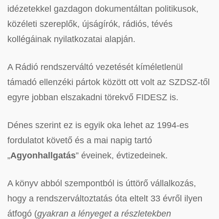
idézetekkel gazdagon dokumentáltan politikusok,
közéleti szereplők, újságírók, rádiós, tévés
kollégáinak nyilatkozatai alapján.
A Rádió rendszerváltó vezetését kíméletlenül
támadó ellenzéki pártok között ott volt az SZDSZ-től
egyre jobban elszakadni törekvő FIDESZ is.
Dénes szerint ez is egyik oka lehet az 1994-es
fordulatot követő és a mai napig tartó
„
Agyonhallgatás
” éveinek, évtizedeinek.
A könyv abból szempontból is úttörő vállalkozás,
hogy a rendszerváltoztatás óta eltelt 33 évről ilyen
átfogó (
gyakran a lényeget a részletekben