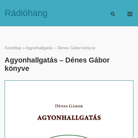
Skip
M
Rádióhang
to
content
Kezdőlap
»
Agyonhallgatás – Dénes Gábor könyve
Agyonhallgatás – Dénes Gábor
könyve