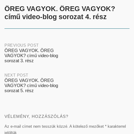
ÖREG VAGYOK. ÖREG VAGYOK?
című video-blog sorozat 4. rész
Post
PREVIOUS POST
ÖREG VAGYOK. ÖREG
VAGYOK? című video-blog
navigation
sorozat 3. rész
NEXT POST
ÖREG VAGYOK. ÖREG
VAGYOK? című video-blog
sorozat 5. rész
VÉLEMÉNY, HOZZÁSZÓLÁS?
Az e-mail címet nem tesszük közzé.
A kötelező mezőket
*
karakterrel
jelöltük