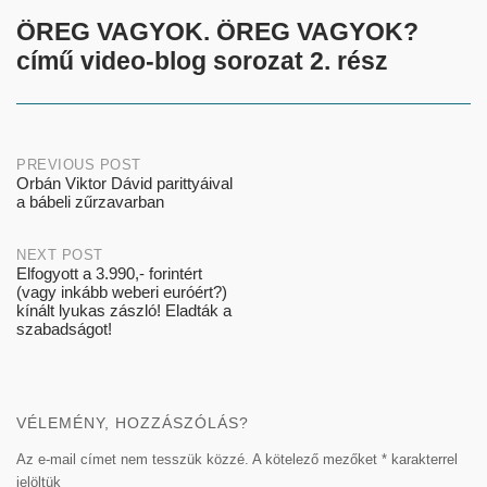
ÖREG VAGYOK. ÖREG VAGYOK?
című video-blog sorozat 2. rész
Post
PREVIOUS POST
Orbán Viktor Dávid parittyáival
a bábeli zűrzavarban
navigation
NEXT POST
Elfogyott a 3.990,- forintért
(vagy inkább weberi euróért?)
kínált lyukas zászló! Eladták a
szabadságot!
VÉLEMÉNY, HOZZÁSZÓLÁS?
Az e-mail címet nem tesszük közzé.
A kötelező mezőket
*
karakterrel
jelöltük