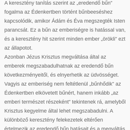
A keresztény tanítás szerint az „eredendő bűn”
fogalma az Édenkertben történt bűnbeeséshez
kapcsolódik, amikor Ádám és Éva megszegték Isten
parancsát. Ez a bűn az emberiségre is hatással van,
és a keresztény hit szerint minden ember „örökli” ezt
az állapotot.
Azonban Jézus Krisztus megváltása által az
emberek megszabadulhatnak az eredendő bűn
következményeitől, és elnyerhetik az üdvösséget.
Vagyis az emberiség nem feltétlenül „bűnhődik” az
Édenkertben elkövetett bűnért, hanem inkább „az
emberi természet részeként” tekintenek rá, amelyből
Krisztus kegyelme által lehet megszabadulni. A
különböző keresztény felekezetek eltérően
értelmezik az eredendő bűn hatásait és a megváltás