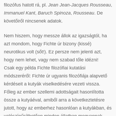
filozófus hatott rá, pl.
Jean Jean-Jacques Rousseau
,
Immanuel Kant
,
Baruch Spinoza
,
Rousseau
. De
követőiről nincsenek adatok.
Nem hiszem, hogy messze állok az igazságtól, ha
azt mondom, hogy Fichte úr bizony (kissé)
neurotikus volt (sőt!). Ez persze nem jelenti azt,
hogy nem lehet, vagy nem szabad tőle idézni!
Csak egy példa Fichte filozófiai kutatási
módszeréről: Fichte úr ugyanis filozófiája alapvető
kérdéseit a kutyák viselkedésére vezeti vissza.
Főleg az ember szellemi adottságait hasonlította
össze a kutyáéval, amiből arra a következtetésre
jutott, hogy az emberhez hasonlóan a kutyákban, és