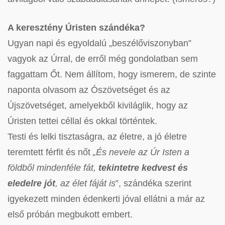
A keresztény Úristen szándéka?
Ugyan napi és egyoldalú „beszélőviszonyban”
vagyok az Úrral, de erről még gondolatban sem
faggattam Őt. Nem állítom, hogy ismerem, de szinte
naponta olvasom az Ószövetséget és az
Újszövetséget, amelyekből kiviláglik, hogy az
Úristen tettei céllal és okkal történtek.
Testi és lelki tisztaságra, az életre, a jó életre
teremtett férfit és nőt
„És nevele az Úr Isten a
földből mindenféle fát,
tekintetre kedvest és
eledelre jót
, az élet fáját is
”, szándéka szerint
igyekezett minden édenkerti jóval ellátni a már az
első próbán megbukott embert.