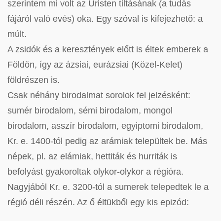
szerintem mi volt az Úristen tiltásának (a tudás
fájáról való evés) oka. Egy szóval is kifejezhető: a
múlt.
A zsidók és a keresztények előtt is éltek emberek a
Földön, így az ázsiai, eurázsiai (Közel-Kelet)
földrészen is.
Csak néhány birodalmat sorolok fel jelzésként:
sumér birodalom, sémi birodalom, mongol
birodalom, asszír birodalom, egyiptomi birodalom,
Kr. e. 1400-tól pedig az arámiak települtek be. Más
népek, pl. az elámiak, hettiták és hurriták is
befolyást gyakoroltak olykor-olykor a régióra.
Nagyjából Kr. e. 3200-tól a sumerek telepedtek le a
régió déli részén. Az ő éltükből egy kis epizód: