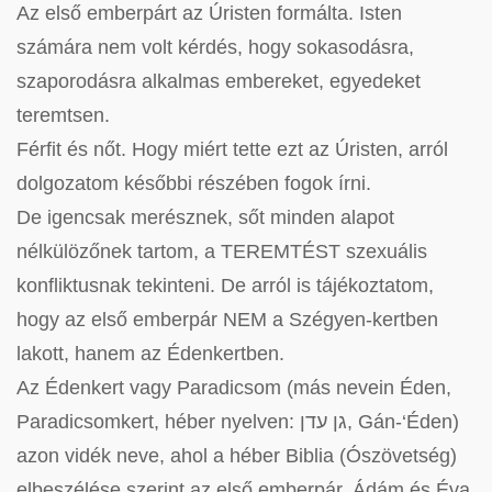
Az első emberpárt az Úristen formálta. Isten
számára nem volt kérdés, hogy sokasodásra,
szaporodásra alkalmas embereket, egyedeket
teremtsen.
Férfit és nőt. Hogy miért tette ezt az Úristen, arról
dolgozatom későbbi részében fogok írni.
De igencsak merésznek, sőt minden alapot
nélkülözőnek tartom, a TEREMTÉST szexuális
konfliktusnak tekinteni. De arról is tájékoztatom,
hogy az első emberpár NEM a Szégyen-kertben
lakott, hanem az Édenkertben.
Az Édenkert vagy Paradicsom (más nevein Éden,
Paradicsomkert, héber nyelven: גן עדן, Gán-‘Éden)
azon vidék neve, ahol a héber Biblia (Ószövetség)
elbeszélése szerint az első emberpár, Ádám és Éva