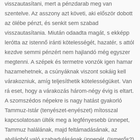
visszautasítani, mert a pénzdarab meg van
szentelve. Az asszony azt követi, aki először dobott
az ölébe pénzt, és senkit sem szabad
visszautasítania. Miután odaadta magát, s ekképp
lerótta az istennő iránti kötelességét, hazatér, s attól
kezdve semmi pénzért nem hajlandó még egyszer
megtenni. A szépek és termetre vonzók igen hamar
hazamehetnek, a csúnyáknak viszont sokáig kell
várakozniuk, amíg teljesíthetik kötelességüket. Van
rá eset, hogy a várakozás három-négy évig is eltart.
A szomszédos népekre is nagy hatást gyakorló
Tammuz-Istár (tenyészet-enyészet) mítosszal
kapcsolatosan ülték meg a legfényesebb ünnepet,
Tammuz halálának, majd feltámadásának, az
alvilágból való szabadulásának ünnepét. (Ismerős?)