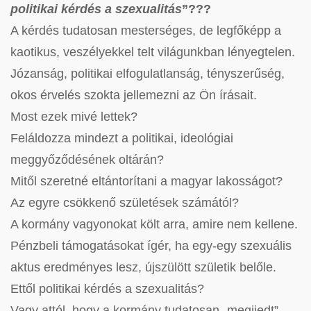
politikai kérdés a szexualitás
”???
A kérdés tudatosan mesterséges, de legfőképp a
kaotikus, veszélyekkel telt világunkban lényegtelen.
Józanság, politikai elfogulatlanság, tényszerűség,
okos érvelés szokta jellemezni az Ön írásait.
Most ezek mivé lettek?
Feláldozza mindezt a politikai, ideológiai
meggyőződésének oltárán?
Mitől szeretné eltántorítani a magyar lakosságot?
Az egyre csökkenő születések számától?
A kormány vagyonokat költ arra, amire nem kellene.
Pénzbeli támogatásokat ígér, ha egy-egy szexuális
aktus eredményes lesz, újszülött születik belőle.
Ettől politikai kérdés a szexualitás?
Vagy attól, hogy a kormány tudatosan „megijedt”