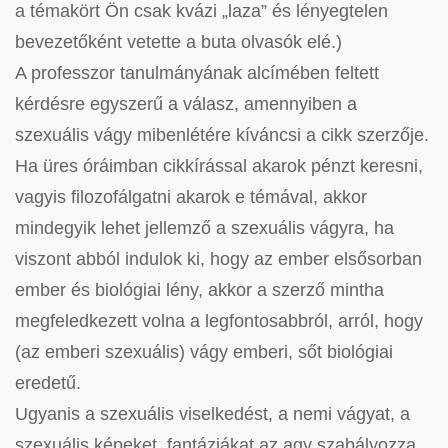
a témakört Ön csak kvázi „laza” és lényegtelen
bevezetőként vetette a buta olvasók elé.)
A professzor tanulmányának alcímében feltett
kérdésre egyszerű a válasz, amennyiben a
szexuális vágy mibenlétére kíváncsi a cikk szerzője.
Ha üres óráimban cikkírással akarok pénzt keresni,
vagyis filozofálgatni akarok e témával, akkor
mindegyik lehet jellemző a szexuális vágyra, ha
viszont abból indulok ki, hogy az ember elsősorban
ember és biológiai lény, akkor a szerző mintha
megfeledkezett volna a legfontosabbról, arról, hogy
(az emberi szexuális) vágy emberi, sőt biológiai
eredetű.
Ugyanis a szexuális viselkedést, a nemi vágyat, a
szexuális képeket, fantáziákat az agy szabályozza.