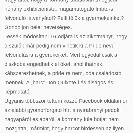
néhány exhibicionista, magamutogató lmbtq-s
felvonuló látványától? Félti tőlük a gyermekeinket?
Gondoljon bele: nevetséges.
Tessék módosítani 16-odjára is az alkotmányt, hogy
a szülők már pedig nem vihetik ki a Pride nevű
felvonulásra a gyerekeiket. Mert egyedül csak a
diszkóba engedhetik el őket, ahol ihatnak,
kábszerezhetnek, a pride-ra nem, oda családostól
mennek. A „harc” Don Quixote-i és álságos és
képmutató.
Ugyanis többször tettem közzé Facebook oldalamon
az alábbi gyomorforgató hírt a nyírábrányi pedofil
nagyapáról és apáról, a kormány füle botját nem
mozgatta, mármint, hogy harcot hirdessen az ilyen