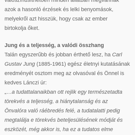
valószínűsíthetően minden állatban megvannak
azok a hasonló érzések és lelki benyomások,
melyekről azt hisszük, hogy csak az ember
birtokolja őket.
Jung és a teljesség, a valódi összhang
Talán egyszerűbb és jobban érthető lesz, ha
Carl
Gustav Jung
(1885-1961) egész életnyi kutatásának
eredményét osztom meg az olvasóval és Önnel is
kedves Lánczi úr:
„…
a tudattalanaikban ott rejlik egy természetadta
törekvés a teljesség, a hiánytalanság és az
Önvalóra való ráébredés felé, a tudatalatti pedig
megtalálja e törekvés beteljesülésének módját és
eszközét, még akkor is, ha ez a tudatos elme