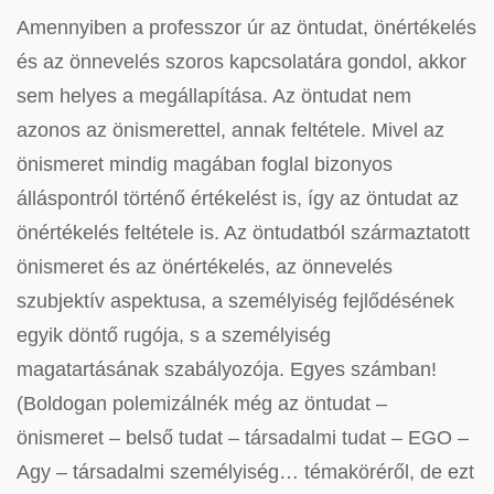
Amennyiben a professzor úr az öntudat, önértékelés
és az önnevelés szoros kapcsolatára gondol, akkor
sem helyes a megállapítása. Az öntudat nem
azonos az önismerettel, annak feltétele. Mivel az
önismeret mindig magában foglal bizonyos
álláspontról történő értékelést is, így az öntudat az
önértékelés feltétele is. Az öntudatból származtatott
önismeret és az önértékelés, az önnevelés
szubjektív aspektusa, a személyiség fejlődésének
egyik döntő rugója, s a személyiség
magatartásának szabályozója. Egyes számban!
(Boldogan polemizálnék még az öntudat –
önismeret – belső tudat – társadalmi tudat – EGO –
Agy – társadalmi személyiség… témaköréről, de ezt