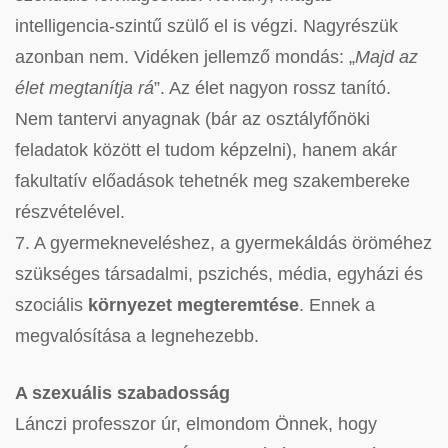
intelligencia-szintű szülő el is végzi. Nagyrészük
azonban nem. Vidéken jellemző mondás: „
Majd az
élet megtanítja
rá
”. Az élet nagyon rossz tanító.
Nem tantervi anyagnak (bár az osztályfőnöki
feladatok között el tudom képzelni), hanem akár
fakultatív előadások tehetnék meg szakembereke
részvételével.
7. A gyermekneveléshez, a gyermekáldás öröméhez
szükséges társadalmi, pszichés, média, egyházi és
szociális
környezet megteremtése
. Ennek a
megvalósítása a legnehezebb.
A szexuális szabadosság
Lánczi professzor úr, elmondom Önnek, hogy