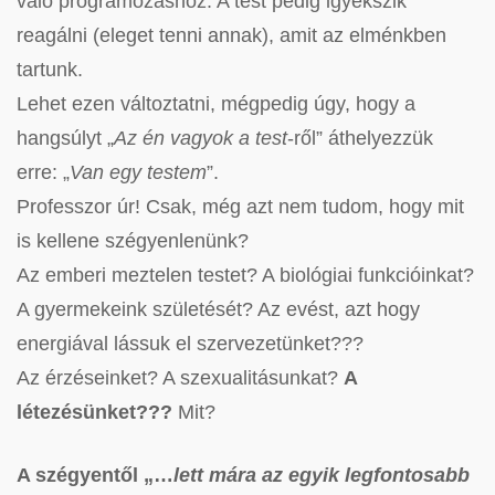
való programozáshoz. A test pedig igyekszik
reagálni (eleget tenni annak), amit az elménkben
tartunk.
Lehet ezen változtatni, mégpedig úgy, hogy a
hangsúlyt „
Az én vagyok a test
-ről” áthelyezzük
erre: „
Van egy testem
”.
Professzor úr! Csak, még azt nem tudom, hogy mit
is kellene szégyenlenünk?
Az emberi meztelen testet? A biológiai funkcióinkat?
A gyermekeink születését? Az evést, azt hogy
energiával lássuk el szervezetünket???
Az érzéseinket? A szexualitásunkat?
A
létezésünket???
Mit?
A szégyentől „…
lett mára az egyik legfontosabb