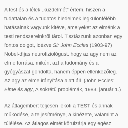
A test és a lélek „küzdelmét” értem, hiszen a
tudattalan és a tudatos hiedelmek legkülönfélébb
hatásainak vagyunk kitéve, amelyeket az elménk a
testi rendszereinkről tárol. Tisztázzunk azonban egy
fontos dolgot, idézve
Sir John Eccles
(1903-97)
Nobel-díjas neurofiziológust, hogy az agy nem az
elme forrása, miként azt a tudomány és a
gyógyászat gondolta, hanem éppen ellenkezőleg.
Az agy az elme irányítása alatt áll. (John Eccles:
Elme és agy
, A sokrétű problémák, 1983. január 1.)
Az átlagembert teljesen leköti a TEST és annak
működése, a teljesítménye, a kinézete, valamint a
túlélése. Az átlagos elmét körülzárja egy egész