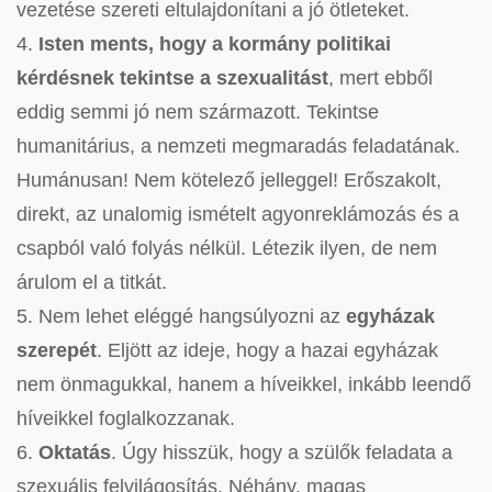
vezetése szereti eltulajdonítani a jó ötleteket.
4.
Isten ments, hogy a kormány politikai
kérdésnek tekintse a szexualitást
, mert ebből
eddig semmi jó nem származott. Tekintse
humanitárius, a nemzeti megmaradás feladatának.
Humánusan! Nem kötelező jelleggel! Erőszakolt,
direkt, az unalomig ismételt agyonreklámozás és a
csapból való folyás nélkül. Létezik ilyen, de nem
árulom el a titkát.
5. Nem lehet eléggé hangsúlyozni az
egyházak
szerepét
. Eljött az ideje, hogy a hazai egyházak
nem önmagukkal, hanem a híveikkel, inkább leendő
híveikkel foglalkozzanak.
6.
Oktatás
. Úgy hisszük, hogy a szülők feladata a
szexuális felvilágosítás. Néhány, magas