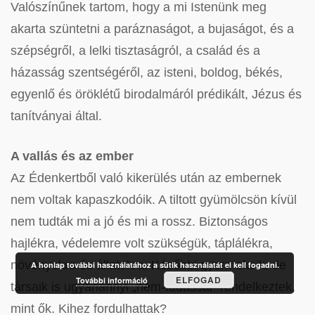
Valószínűnek tartom, hogy a mi Istenünk meg
akarta szüntetni a paráznaságot, a bujaságot, és a
szépségről, a lelki tisztaságról, a család és a
házasság szentségéről, az isteni, boldog, békés,
egyenlő és öröklétű birodalmáról prédikált, Jézus és
tanítványai által.
A vallás és az ember
Az Édenkertből való kikerülés után az embernek
nem voltak kapaszkodóik. A tiltott gyümölcsön kívül
nem tudták mi a jó és mi a rossz. Biztonságos
hajlékra, védelemre volt szükségük, táplálékra,
növényekre és állatokra. Későbbi gyermekeik, de
A honlap további használatához a sütik használatát el kell fogadni.
ELFOGAD
További információ
társaik is ugyanannyi „nem-tudással” rendelkeztek,
mint ők. Kihez fordulhattak?