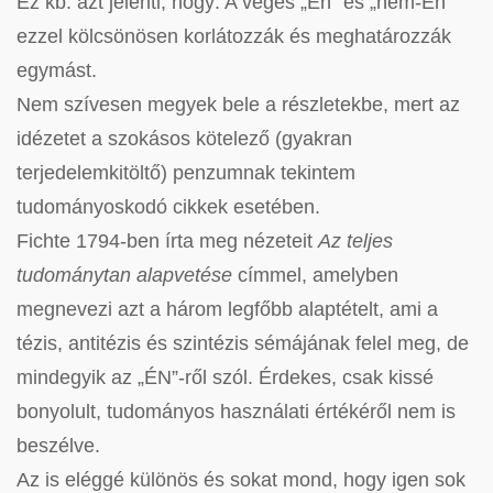
Ez kb. azt jelenti, hogy: A véges „Én” és „nem-Én”
ezzel kölcsönösen korlátozzák és meghatározzák
egymást.
Nem szívesen megyek bele a részletekbe, mert az
idézetet a szokásos kötelező (gyakran
terjedelemkitöltő) penzumnak tekintem
tudományoskodó cikkek esetében.
Fichte 1794-ben írta meg nézeteit
Az teljes
tudománytan alapvetése
címmel, amelyben
megnevezi azt a három legfőbb alaptételt, ami a
tézis, antitézis és szintézis sémájának felel meg, de
mindegyik az „ÉN”-ről szól. Érdekes, csak kissé
bonyolult, tudományos használati értékéről nem is
beszélve.
Az is eléggé különös és sokat mond, hogy igen sok