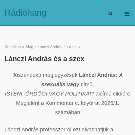
Skip
M
Rádióhang
to
content
Kezdőlap
»
Blog
»
Lánczi András és a szex
Lánczi András és a szex
Jószándékú megjegyzések
Lánczi András:
A
szexuális vágy
című,
ISTENI, ÖRDÖGI VAGY POLITIKAI?
alcímű cikkére
Megjelent a Kommentár c. folyóirat 2025/1.
számában
Lánczi András professzorról ezt olvashatjuk a