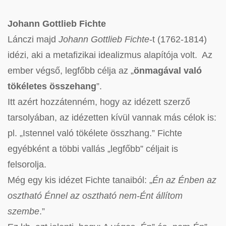
Johann Gottlieb Fichte
Lánczi majd
Johann Gottlieb Fichte
-t (1762-1814)
idézi, aki a metafizikai idealizmus alapítója volt. Az
ember végső, legfőbb célja az „
önmagával való
tökéletes összehang
”.
Itt azért hozzátenném, hogy az idézett szerző
tarsolyában, az idézetten kívül vannak más célok is:
pl. „Istennel való tökélete összhang.” Fichte
egyébként a többi vallás „legfőbb” céljait is
felsorolja.
Még egy kis idézet Fichte tanaiból: „
Én az Énben az
osztható Énnel az osztható nem-Ént állítom
szembe
.”