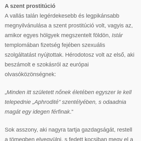
A szent prostitúció
A vallás talán legérdekesebb és legpikánsabb
megnyilvánulása a szent prostitúció volt, vagyis az,
amikor egyes hölgyek megszentelt földön,
Istár
templomában fizetség fejében szexuális
szolgáltatást nyújtottak. Hérodotosz volt az első, aki
beszámolt e szokásról az európai
olvasóközönségnek:
„
Minden itt született nőnek életében egyszer le kell
telepednie „Aphrodité” szentélyében, s odaadnia
magát egy idegen férfinak
.”
Sok asszony, aki nagyra tartja gazdagságát, restell
a tömegben elvegyülni, s fedett kocsiban megy el a