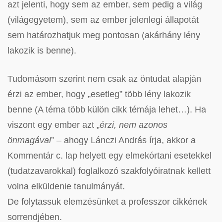
azt jelenti, hogy sem az ember, sem pedig a világ
(világegyetem), sem az ember jelenlegi állapotát
sem határozhatjuk meg pontosan (akárhány lény
lakozik is benne).
Tudomásom szerint nem csak az öntudat alapján
érzi az ember, hogy „esetleg” több lény lakozik
benne (A téma több külön cikk témája lehet…). Ha
viszont egy ember azt „
érzi, nem azonos
önmagával
” – ahogy Lánczi András írja, akkor a
Kommentár c. lap helyett egy elmekórtani esetekkel
(tudatzavarokkal) foglalkozó szakfolyóiratnak kellett
volna elküldenie tanulmányát.
De folytassuk elemzésünket a professzor cikkének
sorrendjében.