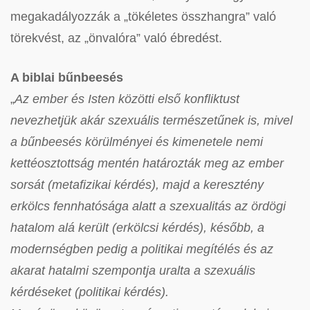
megakadályozzák a „tökéletes összhangra” való
törekvést, az „önvalóra” való ébredést.
A biblai bűnbeesés
„
Az ember és Isten közötti első konfliktust
nevezhetjük akár szexuális természetűnek is, mivel
a bűnbeesés körülményei és kimenetele nemi
kettéosztottság mentén határozták meg az ember
sorsát (metafizikai kérdés), majd a keresztény
erkölcs fennhatósága alatt a szexualitás az ördögi
hatalom alá került (erkölcsi kérdés), később, a
modernségben pedig a politikai megítélés és az
akarat hatalmi szempontja uralta a szexuális
kérdéseket (politikai kérdés).