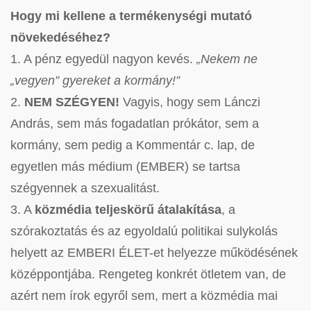
Hogy mi kellene a termékenységi mutató
növekedéséhez?
1. A pénz egyedül nagyon kevés.
„Nekem ne
„vegyen” gyereket a kormány!”
2.
NEM SZÉGYEN!
Vagyis, hogy sem Lánczi
András, sem más fogadatlan prókátor, sem a
kormány, sem pedig a Kommentár c. lap, de
egyetlen más médium (EMBER) se tartsa
szégyennek a szexualitást.
3. A
közmédia teljeskörű átalakítása
, a
szórakoztatás és az egyoldalú politikai sulykolás
helyett az EMBERI ÉLET-et helyezze működésének
középpontjába. Rengeteg konkrét ötletem van, de
azért nem írok egyről sem, mert a közmédia mai