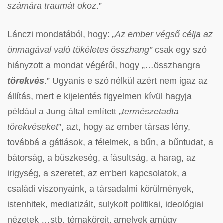
számára traumát okoz
.”
Lánczi mondatából, hogy: „
Az ember végső célja az
önmagával való tökéletes összhang”
csak egy szó
hiányzott a mondat végéről, hogy „…összhangra
törekvés
.” Ugyanis e szó nélkül azért nem igaz az
állítás, mert e kijelentés figyelmen kívül hagyja
például a Jung által említett „
természetadta
törekvéseket
”, azt, hogy az ember társas lény,
továbbá a gátlások, a félelmek, a bűn, a bűntudat, a
bátorság, a büszkeség, a fásultság, a harag, az
irigység, a szeretet, az emberi kapcsolatok, a
családi viszonyaink, a társadalmi körülmények,
istenhitek, mediatizált, sulykolt politikai, ideológiai
nézetek …stb. témaköreit, amelyek amúgy