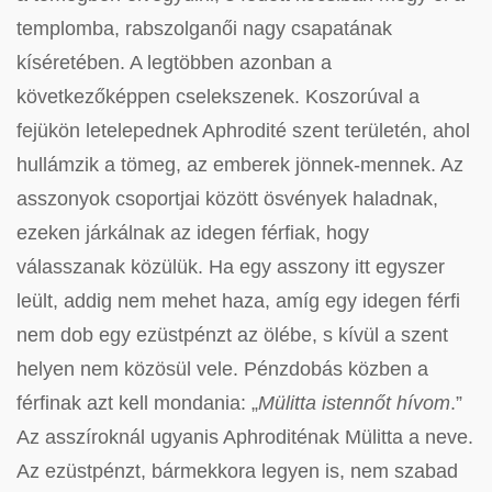
templomba, rabszolganői nagy csapatának
kíséretében. A legtöbben azonban a
következőképpen cselekszenek. Koszorúval a
fejükön letelepednek Aphrodité szent területén, ahol
hullámzik a tömeg, az emberek jönnek-mennek. Az
asszonyok csoportjai között ösvények haladnak,
ezeken járkálnak az idegen férfiak, hogy
válasszanak közülük. Ha egy asszony itt egyszer
leült, addig nem mehet haza, amíg egy idegen férfi
nem dob egy ezüstpénzt az ölébe, s kívül a szent
helyen nem közösül vele. Pénzdobás közben a
férfinak azt kell mondania: „
Mülitta istennőt hívom
.”
Az asszíroknál ugyanis Aphroditénak Mülitta a neve.
Az ezüstpénzt, bármekkora legyen is, nem szabad