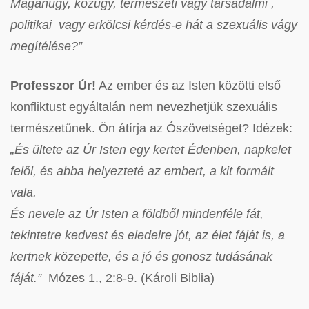
Magánügy, közügy, természeti vagy társadalmi ,
politikai vagy erkölcsi kérdés-e hát a szexuális vágy
megítélése?”
Professzor Úr!
Az ember és az Isten közötti első
konfliktust egyáltalán nem nevezhetjük szexuális
természetűnek. Ön átírja az Ószövetséget? Idézek:
„És ültete az Úr Isten egy kertet Édenben, napkelet
felől, és abba helyezteté az embert, a kit formált
vala.
És nevele az Úr Isten a földből mindenféle fát,
tekintetre kedvest és eledelre jót, az élet fáját is, a
kertnek közepette, és a jó és gonosz tudásának
fáját.”
Mózes 1., 2:8-9. (Károli Biblia)