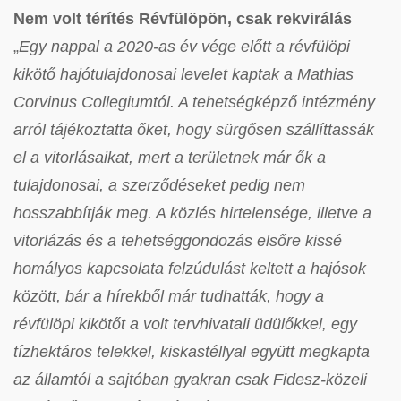
Nem volt térítés Révfülöpön, csak rekvirálás
„
Egy nappal a 2020-as év vége előtt a révfülöpi
kikötő hajótulajdonosai levelet kaptak a Mathias
Corvinus Collegiumtól. A tehetségképző intézmény
arról tájékoztatta őket, hogy sürgősen szállíttassák
el a vitorlásaikat, mert a területnek már ők a
tulajdonosai, a szerződéseket pedig nem
hosszabbítják meg. A közlés hirtelensége, illetve a
vitorlázás és a tehetséggondozás elsőre kissé
homályos kapcsolata felzúdulást keltett a hajósok
között, bár a hírekből már tudhatták, hogy a
révfülöpi kikötőt a volt tervhivatali üdülőkkel, egy
tízhektáros telekkel, kiskastéllyal együtt megkapta
az államtól a sajtóban gyakran csak Fidesz-közeli