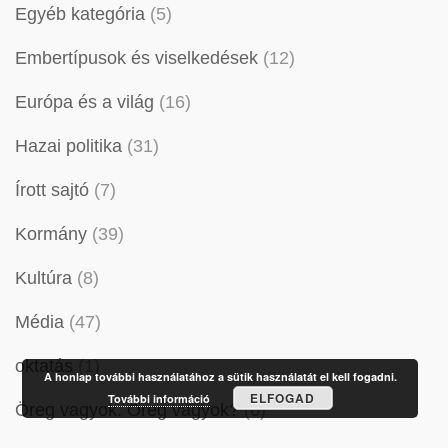
Egyéb kategória
(5)
Embertípusok és viselkedések
(12)
Európa és a világ
(16)
Hazai politika
(31)
Írott sajtó
(7)
Kormány
(39)
Kultúra
(8)
Média
(47)
oktatás
(1)
A honlap további használatához a sütik használatát el kell fogadni.
ELFOGAD
További információ
Öreg vagyok. Öreg vagyok?
(6)