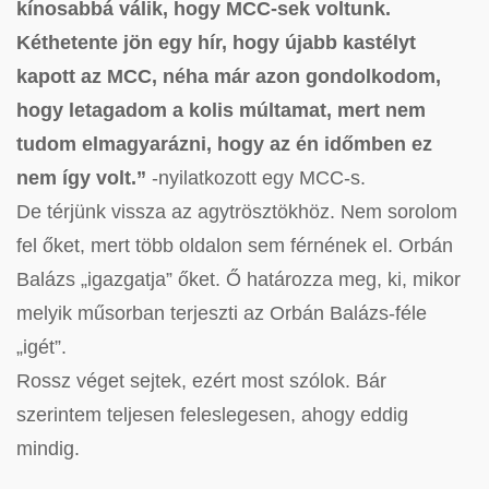
kínosabbá válik, hogy MCC-sek voltunk.
Kéthetente jön egy hír, hogy újabb kastélyt
kapott az MCC, néha már azon gondolkodom,
hogy letagadom a kolis múltamat, mert nem
tudom elmagyarázni, hogy az én időmben ez
nem így volt.”
-nyilatkozott egy MCC-s.
De térjünk vissza az agytrösztökhöz. Nem sorolom
fel őket, mert több oldalon sem férnének el. Orbán
Balázs „igazgatja” őket. Ő határozza meg, ki, mikor
melyik műsorban terjeszti az Orbán Balázs-féle
„igét”.
Rossz véget sejtek, ezért most szólok. Bár
szerintem teljesen feleslegesen, ahogy eddig
mindig.