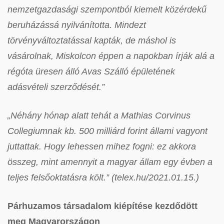
nemzetgazdasági szempontból kiemelt közérdekű
beruházássá nyilvánította. Mindezt
törvényváltoztatással kapták, de máshol is
vásárolnak, Miskolcon éppen a napokban írják alá a
régóta üresen álló Avas Szálló épületének
adásvételi szerződését.”
„Néhány hónap alatt tehát a Mathias Corvinus
Collegiumnak kb. 500 milliárd forint állami vagyont
juttattak. Hogy lehessen mihez fogni: ez akkora
összeg, mint amennyit a magyar állam egy évben a
teljes felsőoktatásra költ.” (telex.hu/2021.01.15.)
Párhuzamos társadalom kiépítése kezdődött
meg Magyarországon