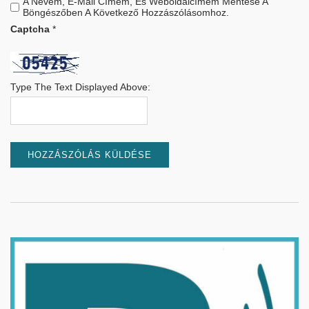
A Nevem, E-Mail Címem, És Weboldalcímem Mentése A
Böngészőben A Következő Hozzászólásomhoz.
Captcha
*
Type The Text Displayed Above: