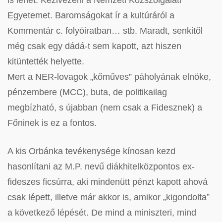
is lehet. Kézivezérli a Nemzeti Közszolgálati
Egyetemet. Baromságokat ír a kultúráról a
Kommentár c. folyóiratban… stb. Maradt, senkitől
még csak egy dádá-t sem kapott, azt hiszen
kitüntették helyette.
Mert a NER-lovagok „kőműves” páholyának elnöke,
pénzembere (MCC), buta, de politikailag
megbízható, s újabban (nem csak a Fidesznek) a
Főninek is ez a fontos.
A kis Orbánka tevékenysége kínosan kezd
hasonlítani az M.P. nevű diákhitelközpontos ex-
fideszes ficsúrra, aki mindenütt pénzt kapott ahová
csak lépett, illetve már akkor is, amikor „kigondolta”
a következő lépését. De mind a miniszteri, mind