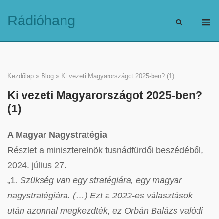
Skip
M
Rádióhang
to
content
Kezdőlap
»
Blog
»
Ki vezeti Magyarországot 2025-ben? (1)
Ki vezeti Magyarországot 2025-ben?
(1)
A Magyar Nagystratégia
Részlet a miniszterelnök tusnádfürdői beszédéből,
2024. július 27.
„1
. Szükség van egy stratégiára, egy magyar
nagystratégiára. (…) Ezt a 2022-es választások
után azonnal megkezdték, ez Orbán Balázs valódi