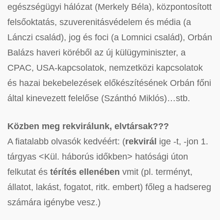
egészségügyi hálózat (Merkely Béla), központosított
felsőoktatás, szuverenitásvédelem és média (a
Lánczi család), jog és foci (a Lomnici család), Orbán
Balázs haveri köréből az új külügyminiszter, a
CPAC, USA-kapcsolatok, nemzetközi kapcsolatok
és hazai bekebelezések előkészítésének Orbán főni
által kinevezett felelőse (Szánthó Miklós)…stb.
Közben meg rekvirálunk, elvtársak???
A fiatalabb olvasók kedvéért: (
rekvirál
ige -t, -jon 1.
tárgyas <Kül. háborús időkben> hatósági úton
felkutat és
térítés ellenében
vmit (pl. terményt,
állatot, lakást, fogatot, ritk. embert) főleg a hadsereg
számára igénybe vesz.)