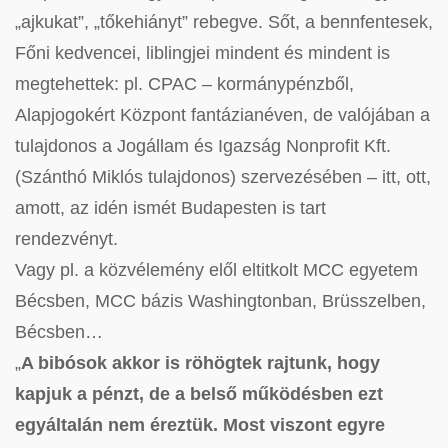
„ajkukat”, „tőkehiányt” rebegve. Sőt, a bennfentesek,
Főni kedvencei, liblingjei mindent és mindent is
megtehettek: pl. CPAC – kormánypénzből,
Alapjogokért Központ fantázianéven, de valójában a
tulajdonos a Jogállam és Igazság Nonprofit Kft.
(Szánthó Miklós tulajdonos) szervezésében – itt, ott,
amott, az idén ismét Budapesten is tart
rendezvényt.
Vagy pl. a közvélemény elől eltitkolt MCC egyetem
Bécsben, MCC bázis Washingtonban, Brüsszelben,
Bécsben…
„
A bibósok akkor is röhögtek rajtunk, hogy
kapjuk a pénzt, de a belső működésben ezt
egyáltalán nem éreztük. Most viszont egyre