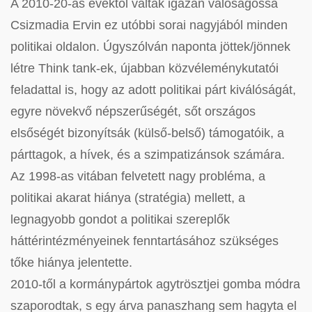
A 2010-20-as évektől váltak igazán valóságossá
Csizmadia Ervin ez utóbbi sorai nagyjából minden
politikai oldalon. Úgyszólván naponta jöttek/jönnek
létre Think tank-ek, újabban közvéleménykutatói
feladattal is, hogy az adott politikai párt kiválóságát,
egyre növekvő népszerűségét, sőt országos
elsőségét bizonyítsák (külső-belső) támogatóik, a
párttagok, a hívek, és a szimpatizánsok számára.
Az 1998-as vitában felvetett nagy probléma, a
politikai akarat hiánya (stratégia) mellett, a
legnagyobb gondot a politikai szereplők
háttérintézményeinek fenntartásához szükséges
tőke hiánya jelentette.
2010-től a kormánypártok agytrösztjei gomba módra
szaporodtak, s egy árva panaszhang sem hagyta el