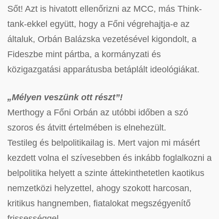
Sőt! Azt is hivatott ellenőrizni az MCC, más Think-
tank-ekkel együtt, hogy a Főni végrehajtja-e az
általuk, Orbán Balázska vezetésével kigondolt, a
Fideszbe mint pártba, a kormányzati és
közigazgatási apparátusba betáplált ideológiákat.
„Mélyen veszünk ott részt”!
Merthogy a Főni Orbán az utóbbi időben a szó
szoros és átvitt értelmében is elnehezült.
Testileg és belpolitikailag is. Mert vajon mi másért
kezdett volna el szívesebben és inkább foglalkozni a
belpolitika helyett a szinte áttekinthetetlen kaotikus
nemzetközi helyzettel, ahogy szokott harcosan,
kritikus hangnemben, fiatalokat megszégyenítő
frissességgel.