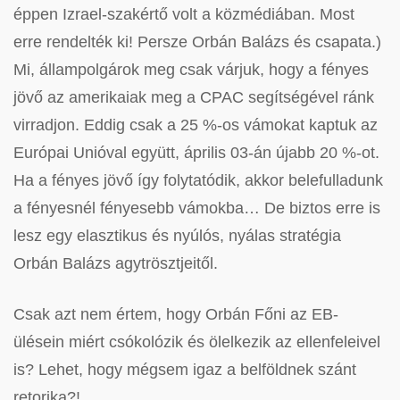
éppen Izrael-szakértő volt a közmédiában. Most
erre rendelték ki! Persze Orbán Balázs és csapata.)
Mi, állampolgárok meg csak várjuk, hogy a fényes
jövő az amerikaiak meg a CPAC segítségével ránk
virradjon. Eddig csak a 25 %-os vámokat kaptuk az
Európai Unióval együtt, április 03-án újabb 20 %-ot.
Ha a fényes jövő így folytatódik, akkor belefulladunk
a fényesnél fényesebb vámokba… De biztos erre is
lesz egy elasztikus és nyúlós, nyálas stratégia
Orbán Balázs agytrösztjeitől.
Csak azt nem értem, hogy Orbán Főni az EB-
ülésein miért csókolózik és ölelkezik az ellenfeleivel
is? Lehet, hogy mégsem igaz a belföldnek szánt
retorika?!