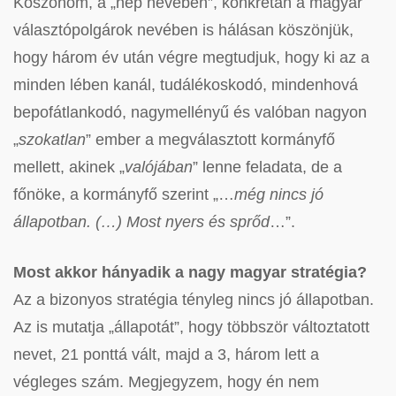
Köszönöm, a „nép nevében”, konkrétan a magyar
választópolgárok nevében is hálásan köszönjük,
hogy három év után végre megtudjuk, hogy ki az a
minden lében kanál, tudálékoskodó, mindenhová
bepofátlankodó, nagymellényű és valóban nagyon
„
szokatlan
” ember a megválasztott kormányfő
mellett, akinek „
valójában
” lenne feladata, de a
főnöke, a kormányfő szerint „…
még nincs jó
állapotban. (…) Most nyers és sprőd
…”.
Most akkor hányadik a nagy magyar stratégia?
Az a bizonyos stratégia tényleg nincs jó állapotban.
Az is mutatja „állapotát”, hogy többször változtatott
nevet, 21 ponttá vált, majd a 3, három lett a
végleges szám. Megjegyzem, hogy én nem