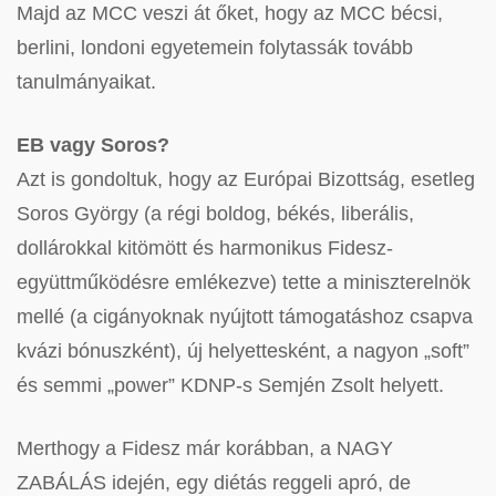
Majd az MCC veszi át őket, hogy az MCC bécsi,
berlini, londoni egyetemein folytassák tovább
tanulmányaikat.
EB vagy Soros?
Azt is gondoltuk, hogy az Európai Bizottság, esetleg
Soros György (a régi boldog, békés, liberális,
dollárokkal kitömött és harmonikus Fidesz-
együttműködésre emlékezve) tette a miniszterelnök
mellé (a cigányoknak nyújtott támogatáshoz csapva
kvázi bónuszként), új helyettesként, a nagyon „soft”
és semmi „power” KDNP-s Semjén Zsolt helyett.
Merthogy a Fidesz már korábban, a NAGY
ZABÁLÁS idején, egy diétás reggeli apró, de