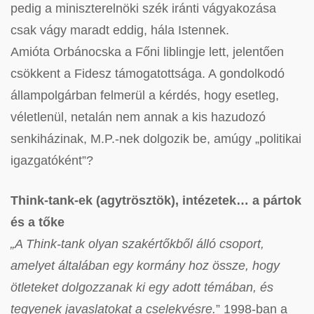
pedig a miniszterelnöki szék iránti vágyakozása
csak vágy maradt eddig, hála Istennek.
Amióta Orbánocska a Főni liblingje lett, jelentően
csökkent a Fidesz támogatottsága. A gondolkodó
állampolgárban felmerül a kérdés, hogy esetleg,
véletlenül, netalán nem annak a kis hazudozó
senkiházinak, M.P.-nek dolgozik be, amúgy „politikai
igazgatóként”?
Think-tank-ek (agytrösztök), intézetek… a pártok
és a tőke
„A Think-tank olyan szakértőkből álló csoport,
amelyet általában egy kormány hoz össze, hogy
ötleteket dolgozzanak ki egy adott témában, és
tegyenek javaslatokat a cselekvésre.
” 1998-ban a