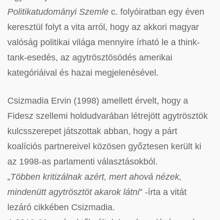
Politikatudományi Szemle
c. folyóiratban egy éven
keresztül folyt a vita arról, hogy az akkori magyar
valóság politikai világa mennyire írható le a think-
tank-esedés, az agytrösztösödés amerikai
kategóriáival és hazai megjelenésével.
Csizmadia Ervin (1998) amellett érvelt, hogy a
Fidesz szellemi holdudvarában létrejött agytrösztök
kulcsszerepet játszottak abban, hogy a párt
koalíciós partnereivel közösen győztesen került ki
az 1998-as parlamenti választásokból.
„
Többen kritizálnak azért, mert ahová nézek,
mindenütt agytrösztöt akarok látni
” -írta a vitát
lezáró cikkében Csizmadia.