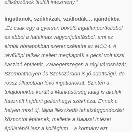
elitképzőnek titulált intézmény.”
Ingatlanok, székházak, szállodák… ajándékba
„
Ez csak egy a gyorsan bővülő ingatlanportfólióból
és abból a hatalmas vagyonjuttatásból, ami az
elmúlt hónapokban szerencséltette az MCC-t. A
révfülöpi telkek mellett megkapták a pécsi volt tiszti
kaszinó épületét, Zalaegerszegen a régi városházát,
Szombathelyen és Szekszárdon is jó adottságú, de
rossz állapotban lévő ingatlanokat. Szintén a
tulajdonukba került a Munkásőrség idáig is általuk
használt hajdani gellérthegyi székháza. Ennek a
helyén most új, tájba illeszkedő tehetséggondozási
központot építenek, mellette a Balassi Intézet
épületéből lesz a kollégium – a kormány ezt