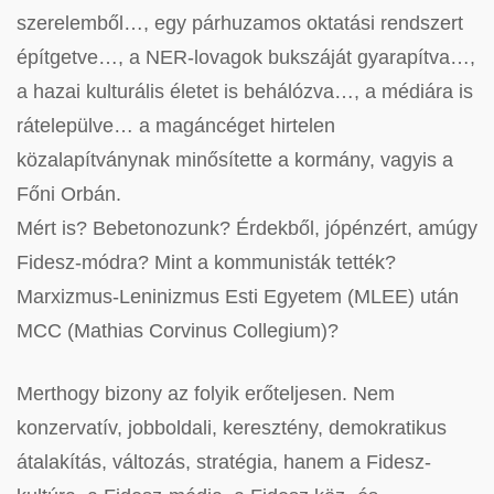
szerelemből…, egy párhuzamos oktatási rendszert
építgetve…, a NER-lovagok bukszáját gyarapítva…,
a hazai kulturális életet is behálózva…, a médiára is
rátelepülve… a magáncéget hirtelen
közalapítványnak minősítette a kormány, vagyis a
Főni Orbán.
Mért is? Bebetonozunk? Érdekből, jópénzért, amúgy
Fidesz-módra? Mint a kommunisták tették?
Marxizmus-Leninizmus Esti Egyetem (MLEE) után
MCC (Mathias Corvinus Collegium)?
Merthogy bizony az folyik erőteljesen. Nem
konzervatív, jobboldali, keresztény, demokratikus
átalakítás, változás, stratégia, hanem a Fidesz-