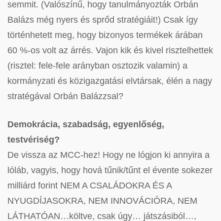
semmit. (Valószínű, hogy tanulmányozták Orbán
Balázs még nyers és sprőd stratégiáit!) Csak így
történhetett meg, hogy bizonyos termékek árában
60 %-os volt az árrés. Vajon kik és kivel risztelhettek
(risztel: fele-fele arányban osztozik valamin) a
kormányzati és közigazgatási elvtársak, élén a nagy
stratégával Orbán Balázzsal?
Demokrácia, szabadság, egyenlőség,
testvériség?
De vissza az MCC-hez! Hogy ne lógjon ki annyira a
lóláb, vagyis, hogy hová tűnik/tűnt el évente sokezer
milliárd forint NEM A CSALÁDOKRA ÉS A
NYUGDÍJASOKRA, NEM INNOVÁCIÓRA, NEM
LÁTHATÓAN…költve, csak úgy… játszásiból…,