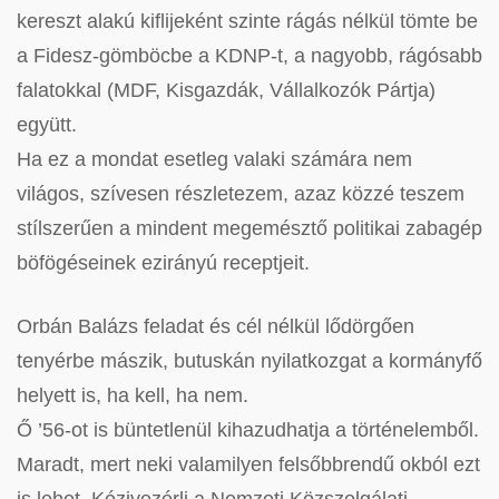
kereszt alakú kiflijeként szinte rágás nélkül tömte be
a Fidesz-gömböcbe a KDNP-t, a nagyobb, rágósabb
falatokkal (MDF, Kisgazdák, Vállalkozók Pártja)
együtt.
Ha ez a mondat esetleg valaki számára nem
világos, szívesen részletezem, azaz közzé teszem
stílszerűen a mindent megemésztő politikai zabagép
böfögéseinek ezirányú receptjeit.
Orbán Balázs feladat és cél nélkül lődörgően
tenyérbe mászik, butuskán nyilatkozgat a kormányfő
helyett is, ha kell, ha nem.
Ő ’56-ot is büntetlenül kihazudhatja a történelemből.
Maradt, mert neki valamilyen felsőbbrendű okból ezt