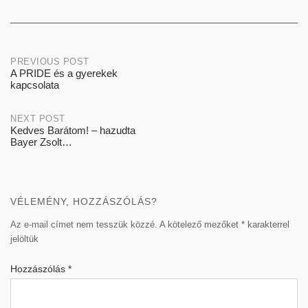
Post
PREVIOUS POST
A PRIDE és a gyerekek
kapcsolata
navigation
NEXT POST
Kedves Barátom! – hazudta
Bayer Zsolt…
VÉLEMÉNY, HOZZÁSZÓLÁS?
Az e-mail címet nem tesszük közzé.
A kötelező mezőket
*
karakterrel
jelöltük
Hozzászólás
*