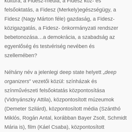
kultúra, a Fidesz-média, a Fidesz köz- és
felsőoktatás, a Fidesz (Merkely)egészségügy, a
Fidesz (Nagy Márton féle) gazdaság, a Fidesz-
közigazgatás, a Fidesz- önkormányzati rendszer
bebetonozása…a demokrácia, a szabadság az
egyenlőség és testvériség nevében és
szellemében?
Néhány név a jelenlegi deep state helyett „
deep
organizers
” vezetői közül: színházak és
színművészeti felsőoktatás központosítása
(Vidnyánszky Attila), központosított múzeumok
(Demeter Szilárd), központosított média (Szánthó
Miklós, Rogán Antal, korábban Bayer Zsolt, Schmidt
Mária is), film (Káel Csaba), központosított