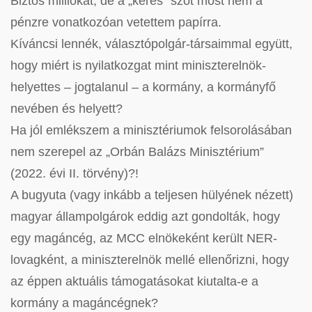
Biztos milliókat, de a „keres” szót most nem a
pénzre vonatkozóan vetettem papírra.
Kíváncsi lennék, választópolgár-társaimmal együtt,
hogy miért is nyilatkozgat mint miniszterelnök-
helyettes – jogtalanul – a kormány, a kormányfő
nevében és helyett?
Ha jól emlékszem a minisztériumok felsorolásában
nem szerepel az „Orbán Balázs Minisztérium”
(2022. évi II. törvény)?!
A bugyuta (vagy inkább a teljesen hülyének nézett)
magyar állampolgárok eddig azt gondolták, hogy
egy magáncég, az MCC elnökeként került NER-
lovagként, a miniszterelnök mellé ellenőrizni, hogy
az éppen aktuális támogatásokat kiutalta-e a
kormány a magáncégnek?