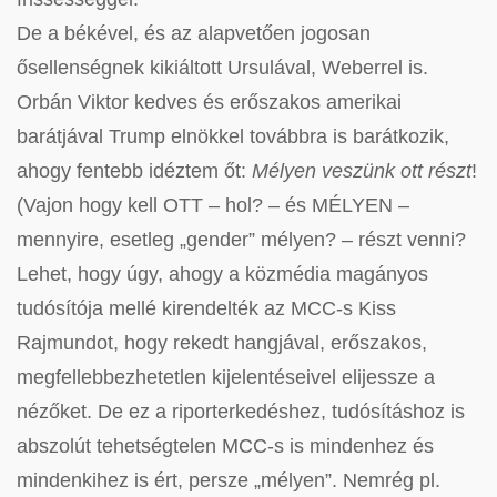
De a békével, és az alapvetően jogosan
ősellenségnek kikiáltott Ursulával, Weberrel is.
Orbán Viktor kedves és erőszakos amerikai
barátjával Trump elnökkel továbbra is barátkozik,
ahogy fentebb idéztem őt:
Mélyen veszünk ott részt
!
(Vajon hogy kell OTT – hol? – és MÉLYEN –
mennyire, esetleg „gender” mélyen? – részt venni?
Lehet, hogy úgy, ahogy a közmédia magányos
tudósítója mellé kirendelték az MCC-s Kiss
Rajmundot, hogy rekedt hangjával, erőszakos,
megfellebbezhetetlen kijelentéseivel elijessze a
nézőket. De ez a riporterkedéshez, tudósításhoz is
abszolút tehetségtelen MCC-s is mindenhez és
mindenkihez is ért, persze „mélyen”. Nemrég pl.