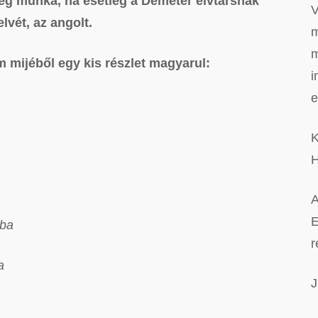
elég munka, ha esetleg a Demeter elvtársnak
V
lvét, az angolt.
m
m
m mijéből egy kis részlet magyarul:
i
e
K
H
A
E
mba
r
a
J