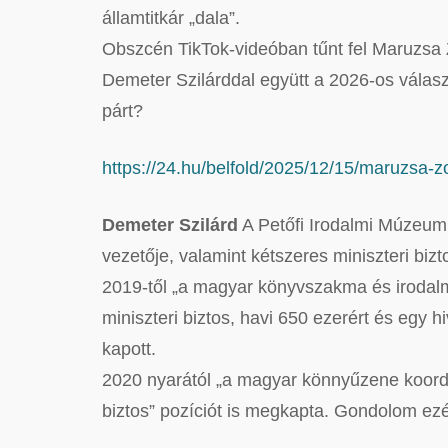
államtitkár „dala”.
Obszcén TikTok-videóban tűnt fel Maruzsa 
Demeter Szilárddal együtt a 2026-os válasz
párt?
https://24.hu/belfold/2025/12/15/maruzsa-z
Demeter Szilárd
A Petőfi Irodalmi Múzeum 
vezetője, valamint kétszeres miniszteri bizt
2019-től „a magyar könyvszakma és irodalmi 
miniszteri biztos, havi 650 ezerért és egy 
kapott.
2020 nyarától „a magyar könnyűzene koordin
biztos” pozíciót is megkapta. Gondolom ezé