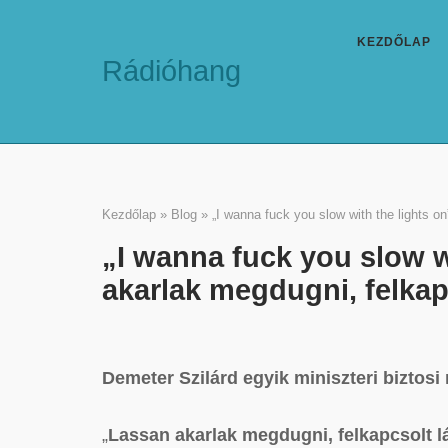
Skip
to
KEZDŐLAP
Rádióhang
content
Kezdőlap
»
Blog
»
„I wanna fuck you slow with the lights o
„I wanna fuck you slow w
akarlak megdugni, felka
Demeter Szilárd egyik miniszteri bizto
„
Lassan akarlak megdugni, felkapcsolt 