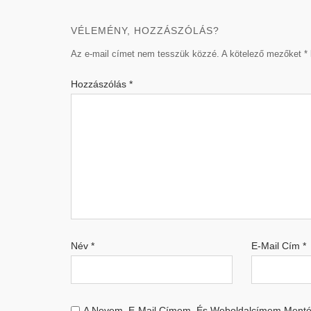
VÉLEMÉNY, HOZZÁSZÓLÁS?
Az e-mail címet nem tesszük közzé.
A kötelező mezőket
*
Hozzászólás
*
Név
*
E-Mail Cím
*
A Nevem, E-Mail Címem, És Weboldalcímem Menté