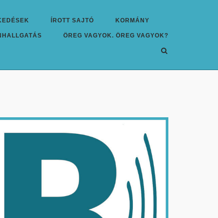
KEDÉSEK
ÍROTT SAJTÓ
KORMÁNY
NHALLGATÁS
ÖREG VAGYOK. ÖREG VAGYOK?