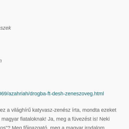
eszek
m
69/azahriah/drogba-ft-desh-zeneszoveg.html
 a világhírű katyvasz-zenész írta, mondta ezeket
a magyar fiataloknak! Ja, meg a füvezést is! Neki
tos”? Meg főigazgató, meg a magyar irodalom