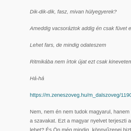
Dik-dik-dik, fasz, mivan hülyegyerek?
Ameddig vacsoráztok addig én csak füvet 
Lehet fars, de mindig odateszem
Ritmikába nem írtok újat ezt csak kinevete
Há-há
https://m.zeneszoveg.hu/m_dalszoveg/1190
Nem, nem én nem tudok magyarul, hanem ez
a szavakat. Ezt a magyar nyelvet terjeszti 
lehet? És Ön még mindig „könnyűzenei biz