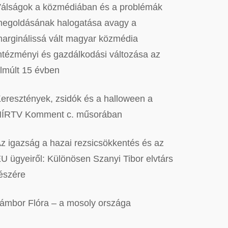
álságok a közmédiában és a problémák
egoldásának halogatása avagy a
arginálissá vált magyar közmédia
ntézményi és gazdálkodási változása az
lmúlt 15 évben
eresztények, zsidók és a halloween a
ÍRTV Komment c. műsorában
z igazság a hazai rezsicsökkentés és az
U ügyeiről: Különösen Szanyi Tibor elvtárs
észére
ámbor Flóra – a mosoly országa