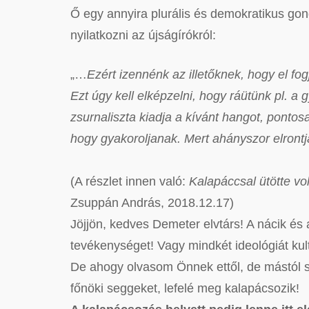
Ő egy annyira plurális és demokratikus go
nyilatkozni az újságírókról:
„…
Ezért izennénk az illetőknek, hogy el fo
Ezt úgy kell elképzelni, hogy ráütünk pl. a g
zsurnaliszta kiadja a kívánt hangot, pontos
hogy gyakoroljanak. Mert ahányszor elrontjá
(A részlet innen való:
Kalapáccsal ütötte vol
Zsuppán András, 2018.12.17)
Jöjjön, kedves Demeter elvtárs! A nácik és
tevékenységet! Vagy mindkét ideológiát kulti
De ahogy olvasom Önnek ettől, de mástól s
főnöki seggeket, lefelé meg kalapácsozik!