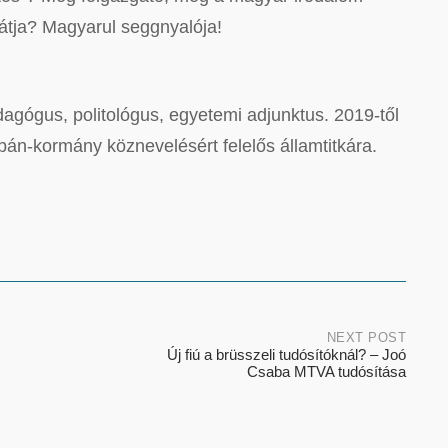
átja? Magyarul seggnyalója!
dagógus, politológus, egyetemi adjunktus. 2019-től
án-kormány köznevelésért felelős államtitkára.
NEXT POST
Új fiú a brüsszeli tudósítóknál? – Joó
Csaba MTVA tudósítása