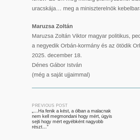
uracskája… meg a miniszterelnök kebelbar
Maruzsa Zoltán
Maruzsa Zoltán Viktor magyar politikus, pe
a negyedik Orbán-kormány és az ötödik Orb
2025. december 18.
Dénes Gábor István
(még a saját ujjaimmal)
Post
PREVIOUS POST
„…Ha fenik a kést, a ólban a malacnak
nem kell megmondani hogy mért, úgyis
navigation
sejti hogy mért egyébként nagyobb
részt…”