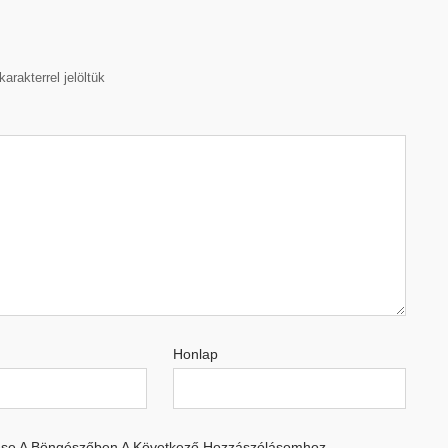
karakterrel jelöltük
Honlap
se A Böngészőben A Következő Hozzászólásomhoz.