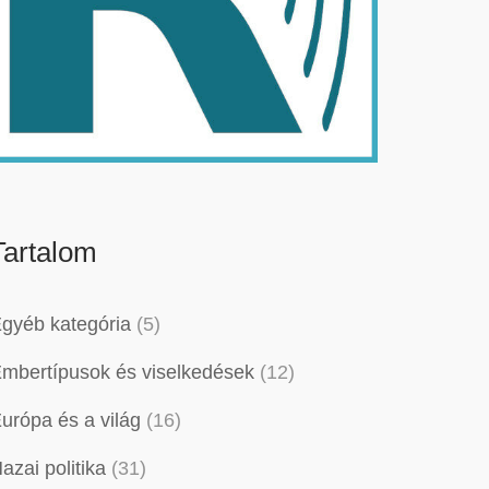
Tartalom
gyéb kategória
(5)
mbertípusok és viselkedések
(12)
urópa és a világ
(16)
azai politika
(31)