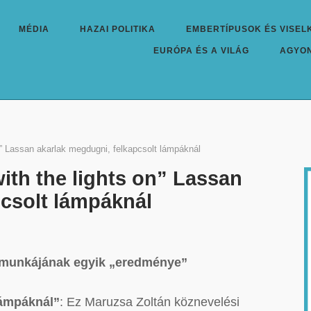
MÉDIA
HAZAI POLITIKA
EMBERTÍPUSOK ÉS VISEL
EURÓPA ÉS A VILÁG
AGYO
n” Lassan akarlak megdugni, felkapcsolt lámpáknál
ith the lights on” Lassan
pcsolt lámpáknál
si munkájának egyik „eredménye”
lámpáknál”
: Ez Maruzsa Zoltán köznevelési