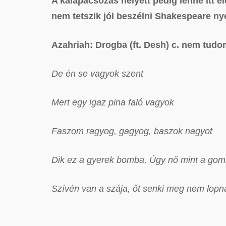
A kalapácsozás helyett pedig lenne itt 
nem tetszik jól beszélni Shakespeare nye
Azahriah: Drogba (ft. Desh) c. nem tudo
De én se vagyok szent
Mert egy igaz pina faló vagyok
Faszom ragyog, gagyog, baszok nagyot
Dik ez a gyerek bomba, Úgy nő mint a go
Szívén van a szája, őt senki meg nem lopn