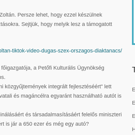
Zoltán. Persze lehet, hogy ezzel készülnek
tásokra. Sejtjük, hogy melyik lesz a támogatott
oltan-tiktok-video-dugas-szex-orszagos-diaktanacs/
főigazgatója, a Petőfi Kulturális Ügynökség
os.
közgyűjtemények integrált fejlesztéséért” lett
E
hivatali és magáncélra egyaránt használható autót is
E
álásáért és társadalmasításáért felelős miniszteri
E
rt is jár a 650 ezer és még egy autó?
H