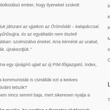
ndolkodású ember, hogy ilyeneket szokott
Í
gjuk játszani az ujjaikon az Örömódát – kalapáccsal.
K
yűrűsujjra, és az egyáltalán nem tisztelt
M
abban: szolmizálva énekel. Arra kérnénk az urakat,
k, újrakezdjük.”
o
Ö
na egy újságíró ujjait az új PIM-főigazgató,
Index,
 a kommunisták is csinálták ezt a kedves
válni tetszik?
em nincs semmi baja, mert sikeresen nyalja a
T