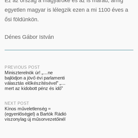
Ez az ország a magyaroké és az is marad, amíg
egyetlen magyar is lélegzik ezen a mi 1100 éves a
ősi földünkön.
Dénes Gábor István
Post
PREVIOUS POST
Miniszterelnök úr! „…ne
bajlódjon a jövő évi parlamenti
navigation
választás előkészítésével” „…
mert az kidobott pénz és idő”
NEXT POST
Kínos műveletlenség =
(egyenlőségjel) a Bartók Rádió
viszonylag új műsorvezetőinél