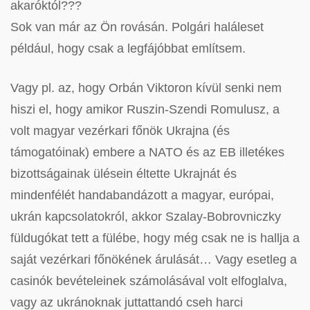
akaróktól???
Sok van már az Ön rovásán. Polgári haláleset
például, hogy csak a legfájóbbat említsem.
Vagy pl. az, hogy Orbán Viktoron kívül senki nem
hiszi el, hogy amikor Ruszin-Szendi Romulusz, a
volt magyar vezérkari főnök Ukrajna (és
támogatóinak) embere a NATO és az EB illetékes
bizottságainak ülésein éltette Ukrajnát és
mindenfélét handabandázott a magyar, európai,
ukrán kapcsolatokról, akkor Szalay-Bobrovniczky
füldugókat tett a fülébe, hogy még csak ne is hallja a
saját vezérkari főnökének árulását… Vagy esetleg a
casinók bevételeinek számolásával volt elfoglalva,
vagy az ukránoknak juttattandó cseh harci