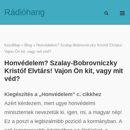
Skip
M
Rádióhang
to
content
Kezdőlap
»
Blog
»
Honvédelem? Szalay-Bobrovniczky Kristóf Elvtárs!
Vajon Ön kit, vagy mit véd?
Honvédelem? Szalay-Bobrovniczky
Kristóf Elvtárs! Vajon Ön kit, vagy mit
véd?
Kiegészítés a „Honvédelem” c. cikkhez
Azért kérdezem, mert ugye honvédelmi
miniszternek nevezetük ki. Igen, mi, a magyar nép!
Ez a poszt a legbizalmibb pozíció a kormányban. A