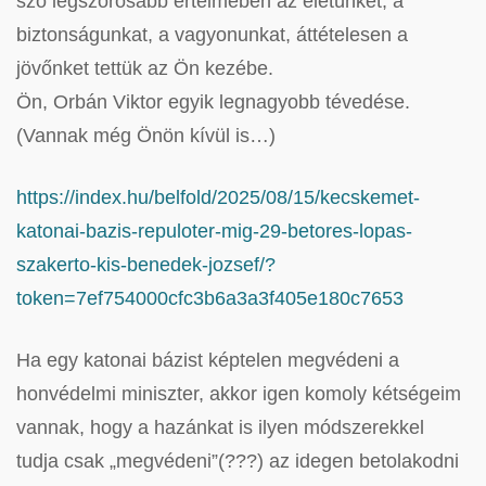
szó legszorosabb értelmében az életünket, a
biztonságunkat, a vagyonunkat, áttételesen a
jövőnket tettük az Ön kezébe.
Ön, Orbán Viktor egyik legnagyobb tévedése.
(Vannak még Önön kívül is…)
https://index.hu/belfold/2025/08/15/kecskemet-
katonai-bazis-repuloter-mig-29-betores-lopas-
szakerto-kis-benedek-jozsef/?
token=7ef754000cfc3b6a3a3f405e180c7653
Ha egy katonai bázist képtelen megvédeni a
honvédelmi miniszter, akkor igen komoly kétségeim
vannak, hogy a hazánkat is ilyen módszerekkel
tudja csak „megvédeni”(???) az idegen betolakodni