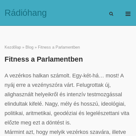
Skip
M
Rádióhang
to
content
Kezdőlap
»
Blog
»
Fitness a Parlamentben
Fitness a Parlamentben
A vezérkos halkan számolt. Egy-két-há… most! A
nyáj erre a vezényszóra várt. Felugrottak új,
alighasznált helyeikről és intenzív testmozgással
elindultak kifelé. Nagy, mély és hosszú, ideológiai,
politikai, aritmetikai, geodéziai és legelészettani vita
előzte meg ezt a döntést is.
Mármint azt, hogy melyik vezérkos szavára, illetve