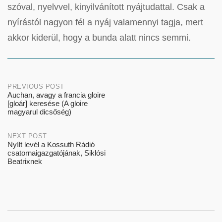
szóval, nyelvvel, kinyilvánított nyájtudattal. Csak a
nyírástól nagyon fél a nyáj valamennyi tagja, mert
akkor kiderül, hogy a bunda alatt nincs semmi.
Post
PREVIOUS POST
Auchan, avagy a francia gloire
[gloár] keresése (A gloire
navigation
magyarul dicsőség)
NEXT POST
Nyílt levél a Kossuth Rádió
csatornaigazgatójának, Siklósi
Beatrixnek