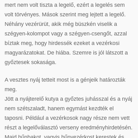
mert nem volt tiszta a legelő, ezért a legelés sem
volt törvényes. Mások szerint meg lejtett a legelő.
Néhány vezérürüt, akik még büszkén viselik a
szégyen-kolompot vagy a szégyen-csengőt, azzal
bíztak meg, hogy hirdessék ezeket a vezérkosi
magyarázatokat. De hiába. Szemre is jól látszott a
győztesek sokasága.
A vesztes nyáj tetteit most is a génjeik határozták
meg.
Jött a nyájterelő kutya a győztes juhásszal és a nyáj
nem szétszaladt, hanem egymást kezdték el
taposni. Például a vezérkosok nagy része nem vett
részt a legelőválasztó verseny eredményhirdetésén.
Majd bűnbakot, vagyis bűnvezérkost kerestek és