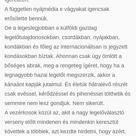
A független nyájmédia e vágyakat igencsak
erősítette bennük.
De a legeslegjobban a külföldi gazdag
legelőtulajdonosokban, csordákban, nyájakban,
kondákban és főleg az internacionálisan is jegyzett
kondásokban bíztak. Ahonnan csak úgy ömlött a
bőséges abrak, meg a rengeteg ígéret, hogy ha a
legnagyobb hazai legelőt megszerzik, akkor a
kánaánt kapják jutalmul. És életük hátralévő részét
csak evéssel, kérődzéssel és pihenéssel tölthetik és
semmire nem lesz gondjuk. Nem sikerült.
A vezérkosok közül az, akit a nagy legelőválasztó
verseny előtt mindenen és mindenkin keresztül
követtek a többiek, azt kezdte hirdetni, hogy azért,