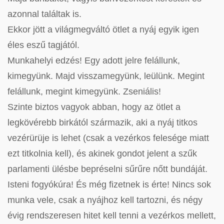
azonnal találtak is.
Ekkor jött a világmegváltó ötlet a nyáj egyik igen
éles eszű tagjától.
Munkahelyi edzés! Egy adott jelre felállunk,
kimegyünk. Majd visszamegyünk, leülünk. Megint
felállunk, megint kimegyünk. Zseniális!
Szinte biztos vagyok abban, hogy az ötlet a
legkövérebb birkától származik, aki a nyáj titkos
vezérürüje is lehet (csak a vezérkos felesége miatt
ezt titkolnia kell), és akinek gondot jelent a szűk
parlamenti ülésbe bepréselni sűrűre nőtt bundáját.
Isteni fogyókúra! És még fizetnek is érte! Nincs sok
munka vele, csak a nyájhoz kell tartozni, és négy
évig rendszeresen hitet kell tenni a vezérkos mellett,