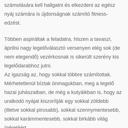
számolására kell hallgatni és elkezdeni az egész
nyáj számára is újdonságnak számító fitness-
edzést.
Többen aspiráltak a feladatra, hiszen a tavaszi,
áprilisi nagy legelőválasztó versenyen elég sok (de
nem elegendő) vezérkosnak is sikerült szerény kis
legelődarabhoz jutni.
Az igazság az, hogy sokkal többre számítottak.
Mérhetetlenül bíztak önmagukban, meg a legelő
hazai juhászaiban, de még a kutyáikban is, hogy az
uralkodó nyájat kiszorítják egy sokkal zöldebb
(illetve sokkal pirosabb), sokkal szennymentesebb,
sokkal karámmentesebb, sokkal birkább világ
ígéretéért.